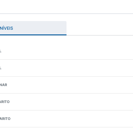
NÍVEIS
L
L
INAR
ARITO
ARITO