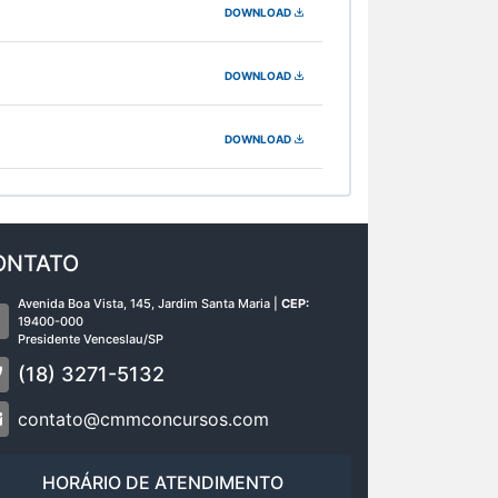
DOWNLOAD
DOWNLOAD
DOWNLOAD
ONTATO
Avenida Boa Vista, 145, Jardim Santa Maria |
CEP:
19400-000
Presidente Venceslau/SP
(18) 3271-5132
contato@cmmconcursos.com
HORÁRIO DE ATENDIMENTO