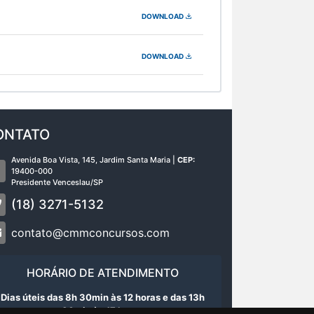
DOWNLOAD
DOWNLOAD
ONTATO
Avenida Boa Vista, 145, Jardim Santa Maria |
CEP:
19400-000
Presidente Venceslau/SP
(18) 3271-5132
contato@cmmconcursos.com
HORÁRIO DE ATENDIMENTO
Dias úteis das 8h 30min às 12 horas e das 13h
30min às 17 horas