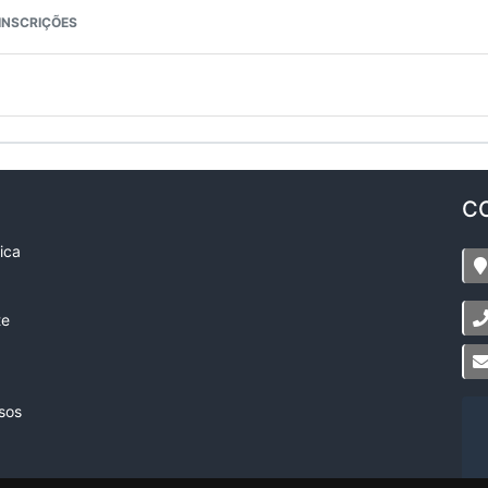
INSCRIÇÕES
C
ica
te
sos