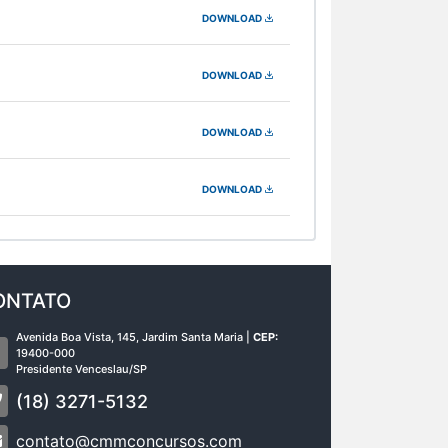
DOWNLOAD
DOWNLOAD
DOWNLOAD
DOWNLOAD
ONTATO
Avenida Boa Vista, 145, Jardim Santa Maria |
CEP:
19400-000
Presidente Venceslau/SP
(18) 3271-5132
contato@cmmconcursos.com