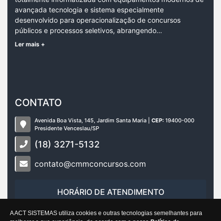
avançada tecnologia e sistema especialmente
desenvolvido para operacionalização de concursos
públicos e processos seletivos, abrangendo…
Ler mais +
CONTATO
Avenida Boa Vista, 145, Jardim Santa Maria |
CEP:
19400-000
Presidente Venceslau/SP
(18) 3271-5132
contato@cmmconcursos.com
HORÁRIO DE ATENDIMENTO
Dias úteis das 8h 30min às 12 horas e das 13h 30min às
A ACT SISTEMAS utiliza cookies e outras tecnologias semelhantes para
17 horas