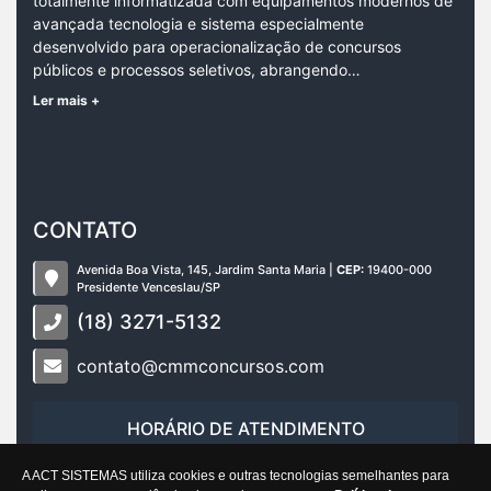
totalmente informatizada com equipamentos modernos de
avançada tecnologia e sistema especialmente
desenvolvido para operacionalização de concursos
públicos e processos seletivos, abrangendo…
Ler mais +
CONTATO
Avenida Boa Vista, 145, Jardim Santa Maria |
CEP:
19400-000
Presidente Venceslau/SP
(18) 3271-5132
contato@cmmconcursos.com
HORÁRIO DE ATENDIMENTO
Dias úteis das 8h 30min às 12 horas e das 13h 30min às
A ACT SISTEMAS utiliza cookies e outras tecnologias semelhantes para
17 horas