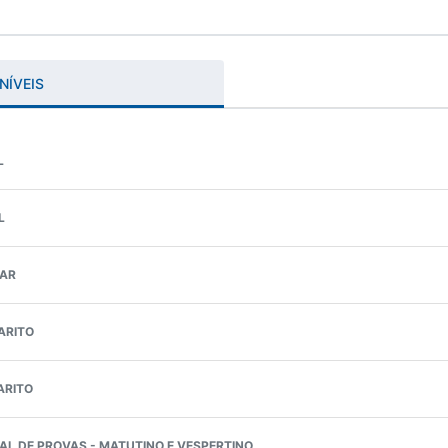
NÍVEIS
L
L
NAR
ARITO
ARITO
L DE PROVAS - MATUTINO E VESPERTINO