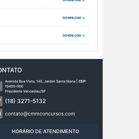
DOWNLOAD
DOWNLOAD
ONTATO
Avenida Boa Vista, 145, Jardim Santa Maria |
CEP:
19400-000
Presidente Venceslau/SP
(18) 3271-5132
contato@cmmconcursos.com
HORÁRIO DE ATENDIMENTO