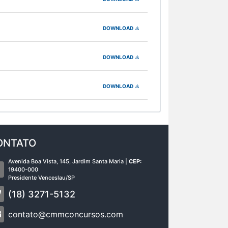
DOWNLOAD
DOWNLOAD
DOWNLOAD
ONTATO
Avenida Boa Vista, 145, Jardim Santa Maria |
CEP:
19400-000
Presidente Venceslau/SP
(18) 3271-5132
contato@cmmconcursos.com