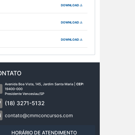
DOWNLOAD
DOWNLOAD
DOWNLOAD
ONTATO
Avenida Boa Vista, 145, Jardim Santa Maria |
CEP:
19400-000
Presidente Venceslau/SP
(18) 3271-5132
contato@cmmconcursos.com
HORÁRIO DE ATENDIMENTO