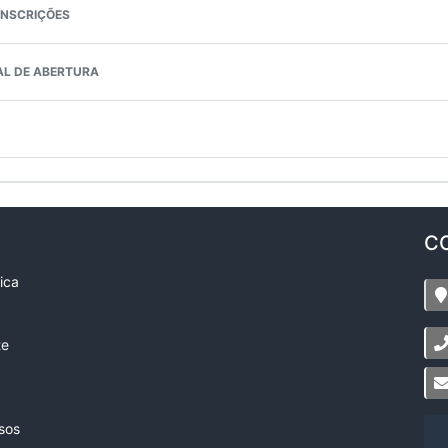
NSCRIÇÕES
AL DE ABERTURA
C
ica
te
sos